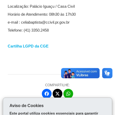
Localização: Palácio Iguaçu / Casa Civil
Horário de Atendimento: 08h30 às 17h30
e-mail : celiabaptista@ccivil.pr.gov.br
Telefone: (41) 3350.2458
Cartilha LGPD da CGE
COMPARTILHE:
Fa
W
ce
ha
Tw
Aviso de Cookies
bo
ts
Voltar
Início
Imprimir
Baixar
itt
ok
Ap
Este portal utiliza cookies essenciais para garantir