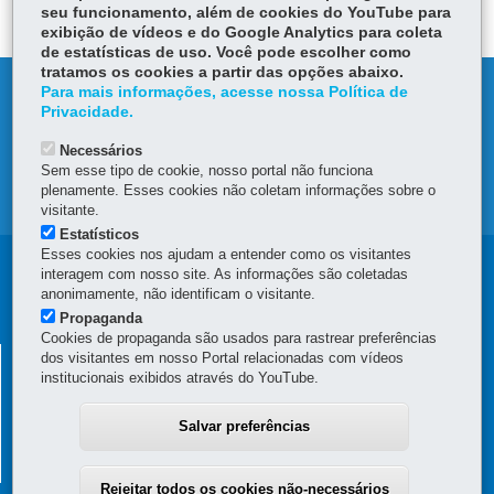
er
seu funcionamento, além de cookies do YouTube para
p
exibição de vídeos e do Google Analytics para coleta
de estatísticas de uso. Você pode escolher como
tratamos os cookies a partir das opções abaixo.
DENUNCIE CORRUPÇÃO
Para mais informações, acesse nossa Política de
Privacidade.
OUVIDORIA
Necessários
Sem esse tipo de cookie, nosso portal não funciona
plenamente. Esses cookies não coletam informações sobre o
MAPA DO SITE
visitante.
Estatísticos
Esses cookies nos ajudam a entender como os visitantes
Navegação
interagem com nosso site. As informações são coletadas
anonimamente, não identificam o visitante.
principal
Propaganda
Cookies de propaganda são usados para rastrear preferências
REPRESENTAÇÃO DO GOVERNO DO PARANÁ EM
dos visitantes em nosso Portal relacionadas com vídeos
institucionais exibidos através do YouTube.
BRASÍLIA
SBN Ed. Central Brasília 12° andar, bloco H, quadra 02
-
70.040-904
-
Salvar preferências
Brasília
-
DF
MAPA
61 3425-8400
Horário de atendimento: 8h30 a 12h30 e 13h30 a 18h
Rejeitar todos os cookies não-necessários